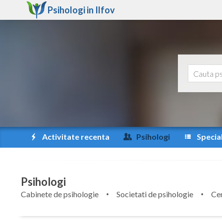
Psihologi in
Ilfov
Activitate recenta
Psihologi
Special
Psihologi
Cabinete de psihologie
Societati de psihologie
Cen