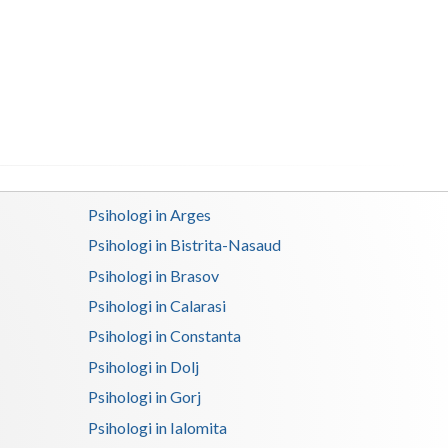
Buzau
Calarasi
Caras-Severin
Cluj
Constanta
Covasna
Psihologi in Arges
Psihologi in Bistrita-Nasaud
Dambovita
Psihologi in Brasov
Dolj
Psihologi in Calarasi
Galati
Psihologi in Constanta
Psihologi in Dolj
Giurgiu
Psihologi in Gorj
Gorj
Psihologi in Ialomita