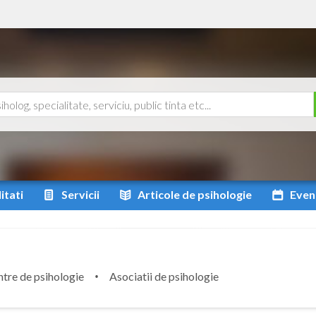
itati
Servicii
Articole
de psihologie
Even
tre de psihologie
Asociatii de psihologie