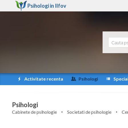
Psihologi in
Ilfov
Activitate recenta
Psihologi
Special
Psihologi
Cabinete de psihologie
Societati de psihologie
Cen