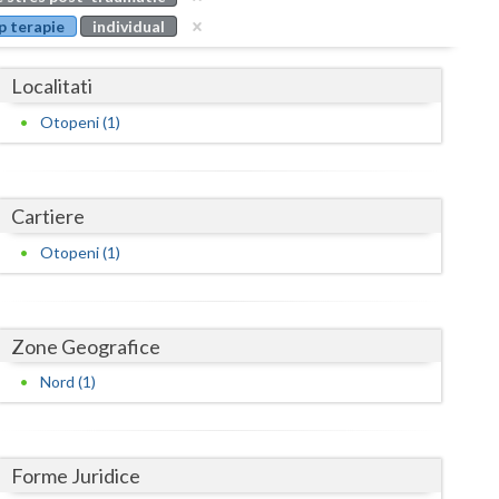
Buzau
p terapie
individual
Calarasi
Localitati
Caras-Severin
Otopeni (1)
Cluj
Constanta
Cartiere
Covasna
Otopeni (1)
Dambovita
Dolj
Zone Geografice
Galati
Nord (1)
Giurgiu
Gorj
Forme Juridice