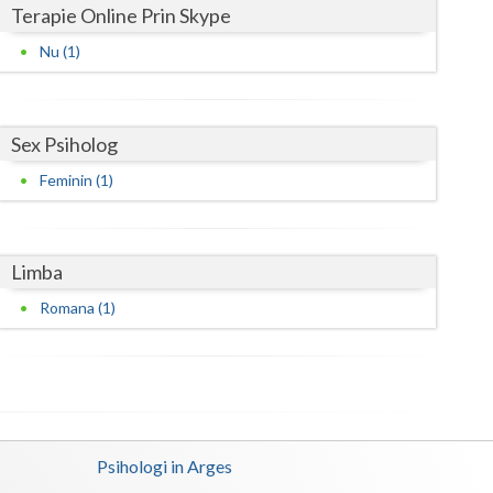
Terapie Online Prin Skype
Satu-Mare
Nu (1)
Sibiu
Suceava
Sex Psiholog
Teleorman
Feminin (1)
Timis
Tulcea
Limba
Valcea
Romana (1)
Vaslui
Vrancea
Psihologi in Arges