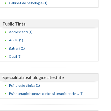
Harghita
Cabinet de psihologie (1)
Hunedoara
Ialomita
Public Tinta
Iasi
Adolescenti (1)
Adulti (1)
Ilfov
Batrani (1)
Maramures
Copii (1)
Mehedinti
Mures
Specialitati psihologice atestate
Neamt
Psihologie clinica (1)
Olt
Psihoterapie hipnoza clinica si terapie ericks... (1)
Prahova
Salaj