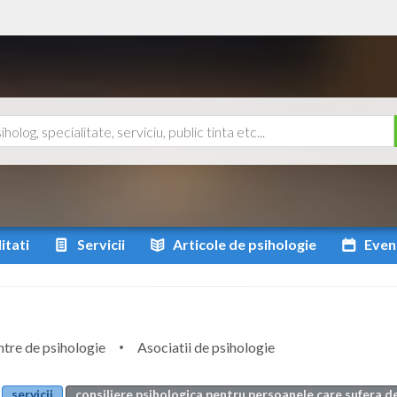
itati
Servicii
Articole
de psihologie
Even
tre de psihologie
Asociatii de psihologie
servicii
consiliere psihologica pentru persoanele care sufera d