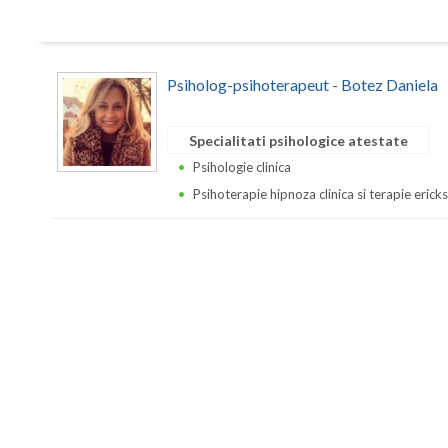
Psiholog-psihoterapeut - Botez Daniela
Specialitati psihologice atestate
Psihologie clinica
Psihoterapie hipnoza clinica si terapie erick