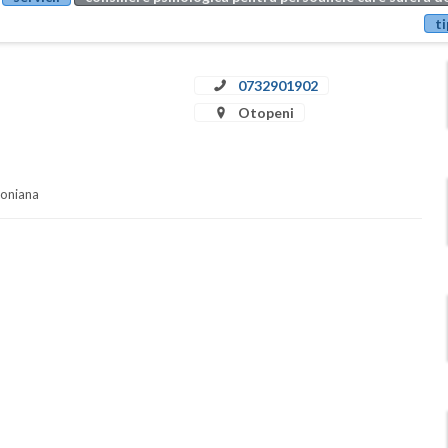
ti
0732901902
Otopeni
soniana