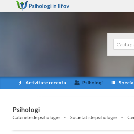
Psihologi in
Ilfov
Activitate recenta
Psihologi
Special
Psihologi
Cabinete de psihologie
Societati de psihologie
Cen