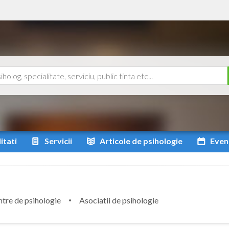
itati
Servicii
Articole
de psihologie
Even
tre de psihologie
Asociatii de psihologie