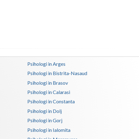
Buzau
Calarasi
Caras-Severin
Cluj
Constanta
Psihologi in Arges
Covasna
Psihologi in Bistrita-Nasaud
Dambovita
Psihologi in Brasov
Dolj
Psihologi in Calarasi
Psihologi in Constanta
Galati
Psihologi in Dolj
Giurgiu
Psihologi in Gorj
Gorj
Psihologi in Ialomita