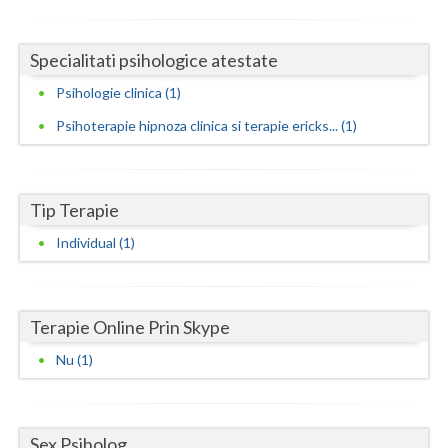
Neamt
Specialitati psihologice atestate
Olt
Psihologie clinica (1)
Prahova
Psihoterapie hipnoza clinica si terapie ericks... (1)
Salaj
Satu-Mare
Tip Terapie
Sibiu
Individual (1)
Suceava
Teleorman
Terapie Online Prin Skype
Timis
Nu (1)
Tulcea
Valcea
Sex Psiholog