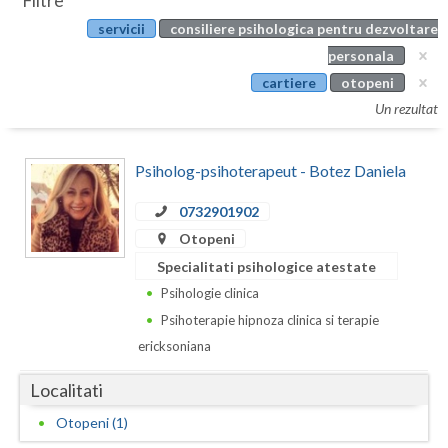
Filtre
Botosani
servicii
consiliere psihologica pentru dezvoltare
Evenimente
Braila
personala
Cabinet
cartiere
otopeni
Brasov
Un rezultat
Membri
Bucuresti
Psiholog-psihoterapeut - Botez Daniela
Buzau
0732901902
Calarasi
Otopeni
Caras-Severin
Specialitati psihologice atestate
Cluj
Psihologie clinica
Psihoterapie hipnoza clinica si terapie
Constanta
ericksoniana
Covasna
Localitati
Dambovita
Otopeni (1)