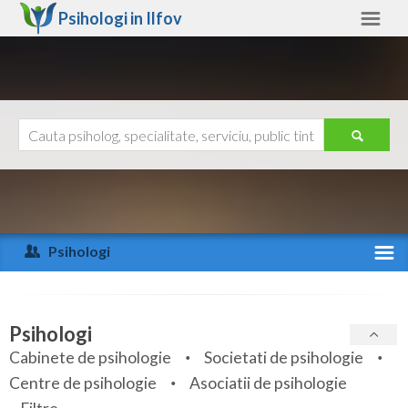
Psihologi in
Ilfov
Ilfov
Alte judete
Ajutor
Contact
Alba
Arad
Psihologi
Arges
Activitate recenta
Bacau
Specialitati
Psihologi
Bihor
Cabinete de psihologie
Societati de psihologie
Servicii
Centre de psihologie
Asociatii de psihologie
Bistrita-Nasaud
Articole