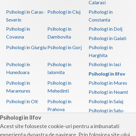
Calarasi
Psihologi in Caras-
Psihologi in Cluj
Psihologi in
Severin
Constanta
Psihologi in
Psihologi in
Psihologi in Dolj
Covasna
Dambovita
Psihologi in Galati
Psihologi in Giurgiu
Psihologi in Gorj
Psihologi in
Harghita
Psihologi in
Psihologi in
Psihologi in Iasi
Hunedoara
Ialomita
Psihologi in Ilfov
Psihologi in
Psihologi in
Psihologi in Mures
Maramures
Mehedinti
Psihologi in Neamt
Psihologi in Olt
Psihologi in
Psihologi in Salaj
Prahova
Psihologi in Satu-
Psihologi in Ilfov
Mare
Acest site foloseste cookie-uri pentru a imbunatati
Psihologi in Sibiu
Psihologi in
Psihologi in
experienta dvoastra de navigare. Prin folosirea site-ului
Suceava
Teleorman