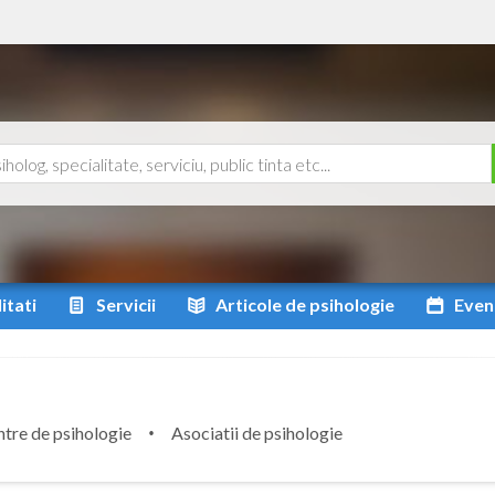
itati
Servicii
Articole
de psihologie
Even
tre de psihologie
Asociatii de psihologie