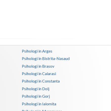
Buzau
Calarasi
Caras-Severin
Cluj
Constanta
Psihologi in Arges
Covasna
Psihologi in Bistrita-Nasaud
Dambovita
Psihologi in Brasov
Dolj
Psihologi in Calarasi
Psihologi in Constanta
Galati
Psihologi in Dolj
Giurgiu
Psihologi in Gorj
Gorj
Psihologi in Ialomita