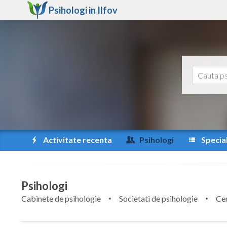
Psihologi in
Ilfov
Activitate recenta
Psihologi
Special
Psihologi
Cabinete de psihologie
Societati de psihologie
Cen