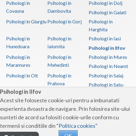
Psihologi in
Psihologi in
Psihologi in Dolj
Covasna
Dambovita
Psihologi in Galati
Psihologi in Giurgiu
Psihologi in Gorj
Psihologi in
Harghita
Psihologi in
Psihologi in
Psihologi in Iasi
Hunedoara
Ialomita
Psihologi in Ilfov
Psihologi in
Psihologi in
Psihologi in Mures
Maramures
Mehedinti
Psihologi in Neamt
Psihologi in Olt
Psihologi in
Psihologi in Salaj
Prahova
Psihologi in Satu-
Psihologi in Ilfov
Mare
Acest site foloseste cookie-uri pentru a imbunatati
Psihologi in Sibiu
Psihologi in
Psihologi in
experienta dvoastra de navigare. Prin folosirea site-ului
Suceava
Teleorman
sunteti de acord sa folositi cookie-urile conform cu
Psihologi in Timis
Psihologi in Tulcea
Psihologi in Valcea
termenii si conditiile din
"Politica cookies"
Psihologi in Vaslui
Psihologi in
OK
Vrancea