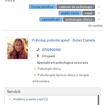
Filtre
Botosani
forme juridice
cabinet de psihologie
Evenimente
Braila
public tinta
copii
Cabinet
specialitati
psihologie clinica
Brasov
Un rezultat
Membri
Bucuresti
Psiholog-psihoterapeut - Botez Daniela
Buzau
0732901902
Calarasi
Otopeni
Caras-Severin
Specialitati psihologice atestate
Cluj
Psihologie clinica
Psihoterapie hipnoza clinica si terapie
Constanta
ericksoniana
Covasna
Servicii
Dambovita
Ateliere creatie copii (1)