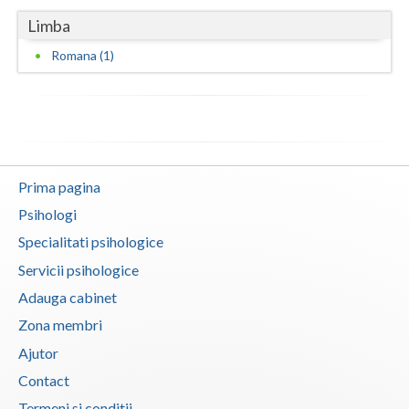
Limba
Vaslui
Romana (1)
Vrancea
Prima pagina
Psihologi
Specialitati psihologice
Servicii psihologice
Adauga cabinet
Zona membri
Ajutor
Contact
Termeni si conditii