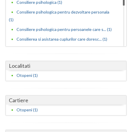
Dolj
Consiliere psihologica (1)
Consiliere psihologica pentru dezvoltare personala
Galati
(1)
Giurgiu
Consiliere psihologica pentru persoanele care s... (1)
Gorj
Consilierea si asistarea cuplurilor care doresc... (1)
Harghita
Dezvoltare personala pentru adolescenti (1)
Dezvoltare personala pentru adulti (1)
Hunedoara
Localitati
Dezvoltare personala pentru copii (1)
Ialomita
Otopeni (1)
Interventie psihologica online (1)
Iasi
Interventie psihoterapeutica in probleme de cuplu
(1)
Ilfov
Cartiere
Interventie psihoterapeutica in teama de spatii... (1)
Maramures
Otopeni (1)
Interventie psihoterapeutica in ticuri (1)
Mehedinti
Interventie psihoterapeutica in tulburarea cont... (1)
Mures