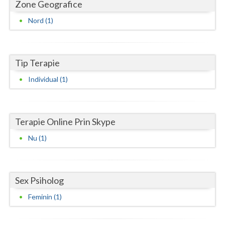
Zone Geografice
Interventie psihoterapeutica in tulburari ale c... (1)
Neamt
Psihoterapie suportiva (1)
Nord (1)
Psihoterapie, asistenta si consultanta psihologica (1)
Olt
Terapie suportiva pentru persoanele care sufera... (1)
Prahova
Tip Terapie
Terapii de scurta durata (1)
Salaj
Individual (1)
Satu-Mare
Sibiu
Terapie Online Prin Skype
Nu (1)
Suceava
Teleorman
Timis
Sex Psiholog
Feminin (1)
Tulcea
Valcea