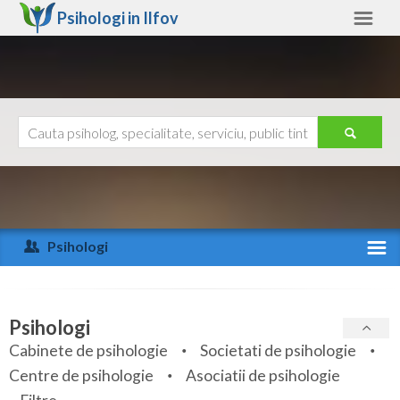
Psihologi in
Ilfov
Ilfov
Alte judete
Ajutor
Contact
Alba
Arad
Psihologi
Arges
Activitate recenta
Bacau
Specialitati
Psihologi
Bihor
Cabinete de psihologie
Societati de psihologie
Servicii
Centre de psihologie
Asociatii de psihologie
Bistrita-Nasaud
Articole