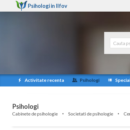
Psihologi in
Ilfov
Activitate recenta
Psihologi
Special
Psihologi
Cabinete de psihologie
Societati de psihologie
Cen