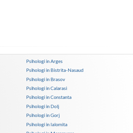
Buzau
Calarasi
Caras-Severin
Cluj
Constanta
Psihologi in Arges
Covasna
Psihologi in Bistrita-Nasaud
Dambovita
Psihologi in Brasov
Dolj
Psihologi in Calarasi
Psihologi in Constanta
Galati
Psihologi in Dolj
Giurgiu
Psihologi in Gorj
Gorj
Psihologi in Ialomita