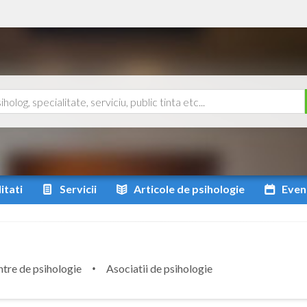
itati
Servicii
Articole
de psihologie
Even
tre de psihologie
Asociatii de psihologie