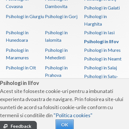
Covasna
Dambovita
Psihologi in Galati
Psihologi in Giurgiu
Psihologi in Gorj
Psihologi in
Harghita
Psihologi in
Psihologi in
Psihologi in Iasi
Hunedoara
Ialomita
Psihologi in Ilfov
Psihologi in
Psihologi in
Psihologi in Mures
Maramures
Mehedinti
Psihologi in Neamt
Psihologi in Olt
Psihologi in
Psihologi in Salaj
Prahova
Psihologi in Satu-
Psihologi in Ilfov
Mare
Acest site foloseste cookie-uri pentru a imbunatati
Psihologi in Sibiu
Psihologi in
Psihologi in
experienta dvoastra de navigare. Prin folosirea site-ului
Suceava
Teleorman
sunteti de acord sa folositi cookie-urile conform cu
Psihologi in Timis
Psihologi in Tulcea
Psihologi in Valcea
termenii si conditiile din
"Politica cookies"
Psihologi in Vaslui
Psihologi in
OK
Vrancea
Feedback