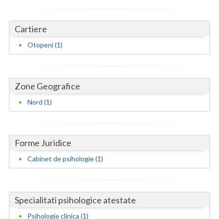
Dolj
Galati
Cartiere
Giurgiu
Otopeni (1)
Gorj
Harghita
Zone Geografice
Hunedoara
Nord (1)
Ialomita
Iasi
Forme Juridice
Ilfov
Cabinet de psihologie (1)
Maramures
Mehedinti
Specialitati psihologice atestate
Psihologie clinica (1)
Mures