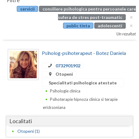
Filtre
Botosani
servicii
consiliere psihologica pentru persoanele care
Evenimente
Braila
sufera de stres post-traumatic
Cabinet
public tinta
adolescenti
Brasov
Un rezultat
Membri
Bucuresti
Psiholog-psihoterapeut - Botez Daniela
Buzau
0732901902
Calarasi
Otopeni
Caras-Severin
Specialitati psihologice atestate
Cluj
Psihologie clinica
Psihoterapie hipnoza clinica si terapie
Constanta
ericksoniana
Covasna
Localitati
Dambovita
Otopeni (1)