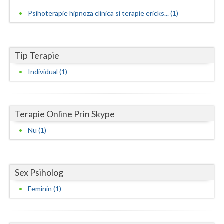
Psihoterapie hipnoza clinica si terapie ericks... (1)
Neamt
Olt
Tip Terapie
Prahova
Individual (1)
Salaj
Satu-Mare
Terapie Online Prin Skype
Sibiu
Nu (1)
Suceava
Teleorman
Sex Psiholog
Timis
Feminin (1)
Tulcea
Valcea