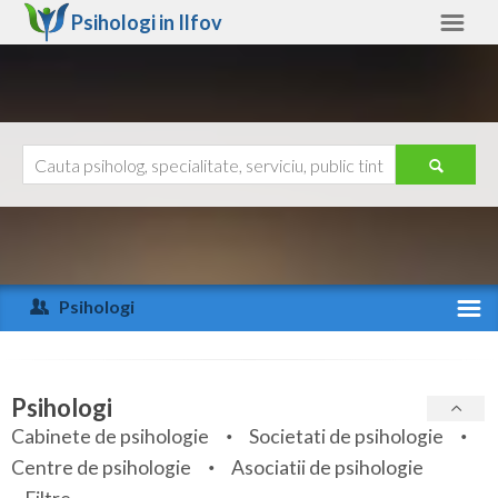
Psihologi in
Ilfov
Ilfov
Alte judete
Ajutor
Contact
Alba
Arad
Psihologi
Arges
Activitate recenta
Bacau
Specialitati
Psihologi
Bihor
Cabinete de psihologie
Societati de psihologie
Servicii
Centre de psihologie
Asociatii de psihologie
Bistrita-Nasaud
Articole