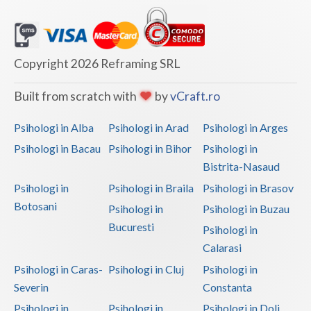
Copyright 2026 Reframing SRL
Built from scratch with
by
vCraft.ro
Psihologi in Alba
Psihologi in Arad
Psihologi in Arges
Psihologi in Bacau
Psihologi in Bihor
Psihologi in
Bistrita-Nasaud
Psihologi in
Psihologi in Braila
Psihologi in Brasov
Botosani
Psihologi in
Psihologi in Buzau
Bucuresti
Psihologi in
Calarasi
Psihologi in Caras-
Psihologi in Cluj
Psihologi in
Severin
Constanta
Psihologi in
Psihologi in
Psihologi in Dolj