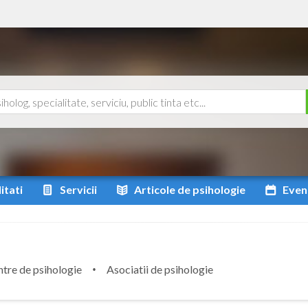
itati
Servicii
Articole
de psihologie
Even
tre de psihologie
Asociatii de psihologie