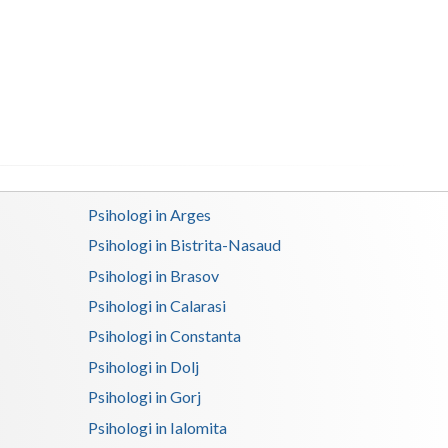
Buzau
Calarasi
Caras-Severin
Cluj
Constanta
Covasna
Psihologi in Arges
Psihologi in Bistrita-Nasaud
Dambovita
Psihologi in Brasov
Dolj
Psihologi in Calarasi
Galati
Psihologi in Constanta
Psihologi in Dolj
Giurgiu
Psihologi in Gorj
Gorj
Psihologi in Ialomita