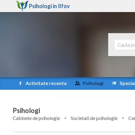
Psihologi in
Ilfov
Activitate recenta
Psihologi
Special
Psihologi
Cabinete de psihologie
Societati de psihologie
Cen