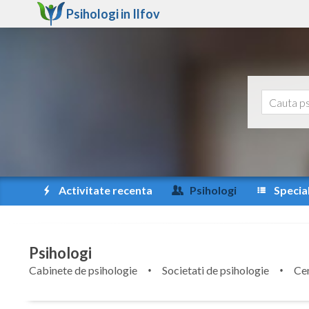
Psihologi in
Ilfov
Activitate recenta
Psihologi
Special
Psihologi
Cabinete de psihologie
Societati de psihologie
Cen