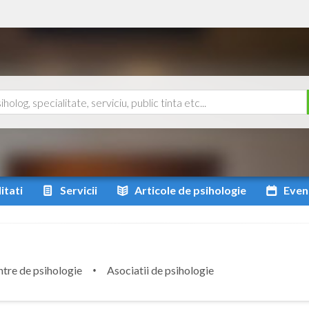
itati
Servicii
Articole
de psihologie
Even
tre de psihologie
Asociatii de psihologie