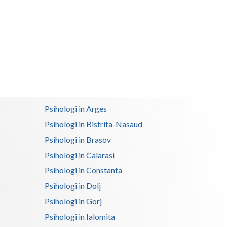
Buzau
Calarasi
Caras-Severin
Cluj
Constanta
Covasna
Psihologi in Arges
Psihologi in Bistrita-Nasaud
Dambovita
Psihologi in Brasov
Dolj
Psihologi in Calarasi
Galati
Psihologi in Constanta
Psihologi in Dolj
Giurgiu
Psihologi in Gorj
Gorj
Psihologi in Ialomita