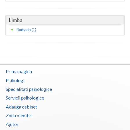
Neamt
Limba
Olt
Romana (1)
Prahova
Salaj
Satu-Mare
Sibiu
Prima pagina
Psihologi
Suceava
Specialitati psihologice
Teleorman
Servicii psihologice
Timis
Adauga cabinet
Tulcea
Zona membri
Ajutor
Valcea