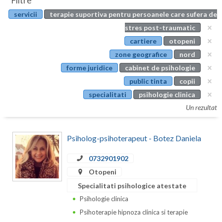
Filtre
Botosani
servicii
terapie suportiva pentru persoanele care sufera de
Evenimente
Braila
stres post-traumatic
Cabinet
cartiere
otopeni
Brasov
zone geografice
nord
Membri
Bucuresti
forme juridice
cabinet de psihologie
public tinta
copii
Buzau
specialitati
psihologie clinica
Calarasi
Un rezultat
Caras-Severin
Psiholog-psihoterapeut - Botez Daniela
Cluj
0732901902
Constanta
Otopeni
Covasna
Specialitati psihologice atestate
Psihologie clinica
Dambovita
Psihoterapie hipnoza clinica si terapie