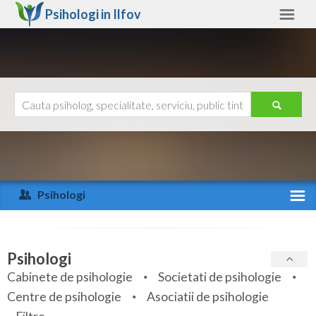
Psihologi in
Ilfov
Ilfov
Alte judete
Ajutor
Contact
Alba
Arad
Psihologi
Arges
Activitate recenta
Bacau
Specialitati
Psihologi
Bihor
Cabinete de psihologie
Societati de psihologie
Servicii
Centre de psihologie
Asociatii de psihologie
Bistrita-Nasaud
Articole