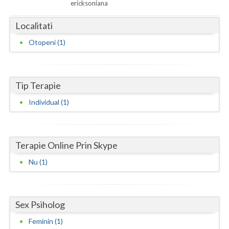
Dolj
ericksoniana
Galati
Localitati
Otopeni (1)
Giurgiu
Gorj
Harghita
Tip Terapie
Individual (1)
Hunedoara
Ialomita
Terapie Online Prin Skype
Iasi
Nu (1)
Ilfov
Maramures
Sex Psiholog
Mehedinti
Feminin (1)
Mures