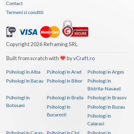
Contact
Vaslui
Termeni si conditii
Vrancea
Copyright 2026 Reframing SRL
Built from scratch with
by
vCraft.ro
Psihologi in Alba
Psihologi in Arad
Psihologi in Arges
Psihologi in Bacau
Psihologi in Bihor
Psihologi in
Bistrita-Nasaud
Psihologi in
Psihologi in Braila
Psihologi in Brasov
Botosani
Psihologi in
Psihologi in Buzau
Bucuresti
Psihologi in
Calarasi
Psihologi in Caras-
Psihologi in Cluj
Psihologi in