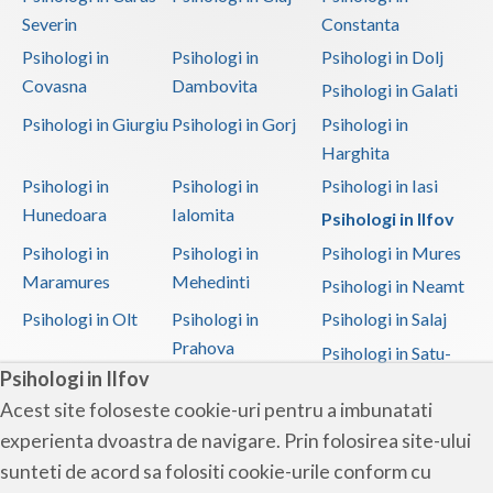
Severin
Constanta
Psihologi in
Psihologi in
Psihologi in Dolj
Covasna
Dambovita
Psihologi in Galati
Psihologi in Giurgiu
Psihologi in Gorj
Psihologi in
Harghita
Psihologi in
Psihologi in
Psihologi in Iasi
Hunedoara
Ialomita
Psihologi in Ilfov
Psihologi in
Psihologi in
Psihologi in Mures
Maramures
Mehedinti
Psihologi in Neamt
Psihologi in Olt
Psihologi in
Psihologi in Salaj
Prahova
Psihologi in Satu-
Psihologi in Ilfov
Mare
Acest site foloseste cookie-uri pentru a imbunatati
Psihologi in Sibiu
Psihologi in
Psihologi in
experienta dvoastra de navigare. Prin folosirea site-ului
Suceava
Teleorman
sunteti de acord sa folositi cookie-urile conform cu
Psihologi in Timis
Psihologi in Tulcea
Psihologi in Valcea