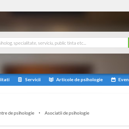
itati
Servicii
Articole
de psihologie
Even
tre de psihologie
Asociatii de psihologie