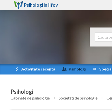
Psihologi in
Ilfov
Activitate recenta
Psihologi
Special
Psihologi
Cabinete de psihologie
Societati de psihologie
Cen