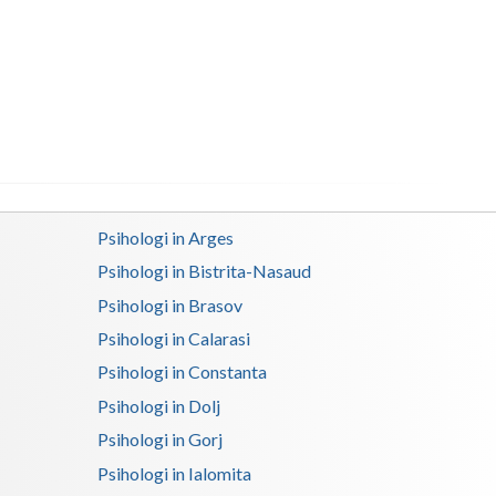
Buzau
Calarasi
Caras-Severin
Cluj
Constanta
Covasna
Psihologi in Arges
Psihologi in Bistrita-Nasaud
Dambovita
Psihologi in Brasov
Dolj
Psihologi in Calarasi
Galati
Psihologi in Constanta
Psihologi in Dolj
Giurgiu
Psihologi in Gorj
Gorj
Psihologi in Ialomita