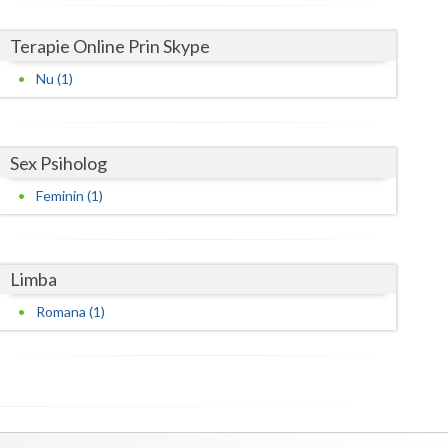
Satu-Mare
Terapie Online Prin Skype
Sibiu
Nu (1)
Suceava
Teleorman
Sex Psiholog
Feminin (1)
Timis
Tulcea
Valcea
Limba
Romana (1)
Vaslui
Vrancea