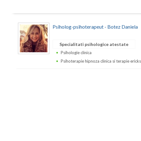
Psiholog-psihoterapeut - Botez Daniela
Specialitati psihologice atestate
Psihologie clinica
Psihoterapie hipnoza clinica si terapie erick