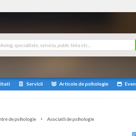
itati
Servicii
Articole
de psihologie
Even
tre de psihologie
Asociatii de psihologie