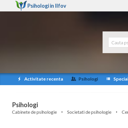
Psihologi in
Ilfov
Activitate recenta
Psihologi
Special
Psihologi
Cabinete de psihologie
Societati de psihologie
Cen