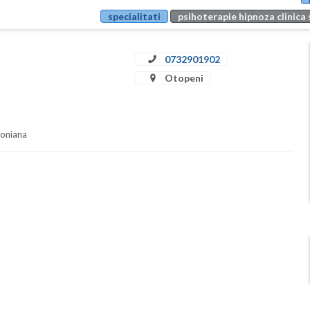
specialitati
psihoterapie hipnoza clinica 
0732901902
Otopeni
soniana