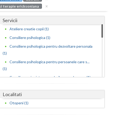
Buzau
si terapie ericksoniana
Calarasi
Servicii
Caras-Severin
Ateliere creatie copii (1)
Cluj
Consiliere psihologica (1)
Constanta
Consiliere psihologica pentru dezvoltare personala
(1)
Covasna
Consiliere psihologica pentru persoanele care s...
Dambovita
(1)
Dolj
Consilierea si asistarea cuplurilor care doresc... (1)
Dezvoltare personala pentru adolescenti (1)
Galati
Localitati
Dezvoltare personala pentru adulti (1)
Giurgiu
Otopeni (1)
Dezvoltare personala pentru copii (1)
Gorj
Interventie psihologica online (1)